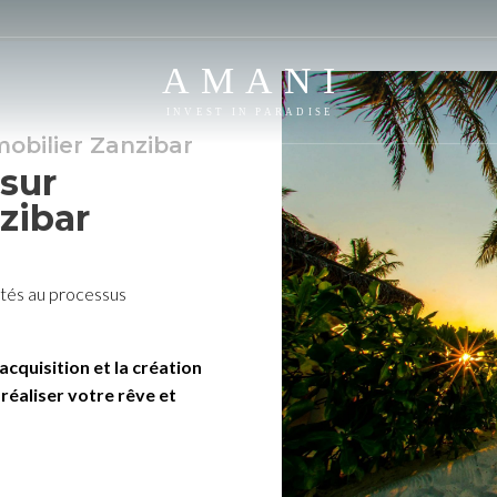
AMANI
INVEST IN PARADISE
obilier Zanzibar
 sur
nzibar
tés au processus
’acquisition et la création
e
réaliser votre rêve et