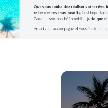
A new opportunity in Zanzibar
Que vous souhaitiez réaliser votre rêve, 
A 1,000 m² plot available for €15,000, just 3 minutes from the
créer des revenus locatifs,
il est importan
beach. Discover the project details or speak directly with an
Zanzibar, son marché immobilier,
juridique
et 
Amani agent.
Amani vous accompagne et vous éclaire dans 
LEARN MORE
SPEAK TO AN AGENT
NOT INTERESTED