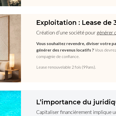
Exploitation : Lease de 
Création d’une société pour
générer d
Vous souhaitez revendre, diviser votre pa
×
générer des revenus locatifs ?
Vous devrez
compagnie de confiance.
Lease renouvelable 2 fois (99ans).
BETWEEN JAMBIANI AND MAKUNDUCHI
Nouveau projet · €15,000 ·
1,000 m²
L’importance du juridi
Capitaliser financièrement implique u