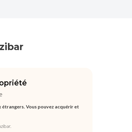
zibar
ropriété
e
x étrangers. Vous pouvez acquérir et
zibar.