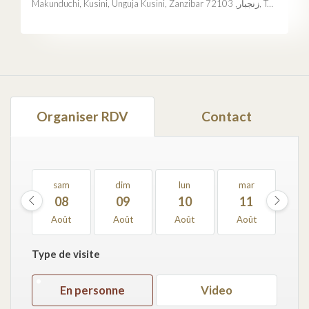
Makunduchi, Kusini, Unguja Kusini, Zanzibar زنجبار, 72103, Tanzania
Organiser RDV
Contact
sam
dim
lun
mar
m
08
09
10
11
1
Août
Août
Août
Août
Ao
Type de visite
En personne
Video