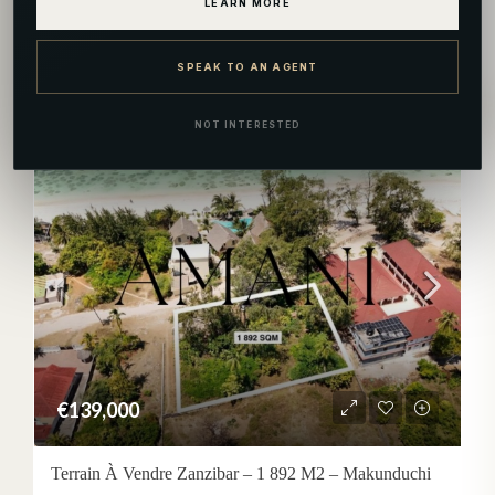
LEARN MORE
Terrain À Vendre Zanzibar – 42 000 M2 – Mtende, Makunduchi
Mtende, Kusini, Unguja Kusini, Zanzibar زنجبار, 72101, Tanzania
SPEAK TO AN AGENT
NOT INTERESTED
TERRAIN
PREMIÈRE LIGNE
VUE SUR MER
€139,000
Terrain À Vendre Zanzibar – 1 892 M2 – Makunduchi