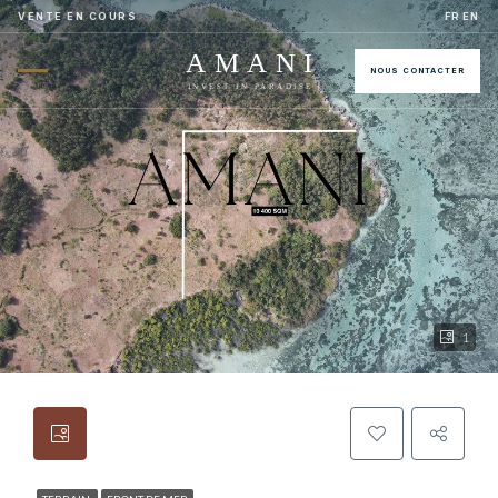
VENTE EN COURS
FR
EN
AMANI
NOUS CONTACTER
INVEST IN PARADISE
1