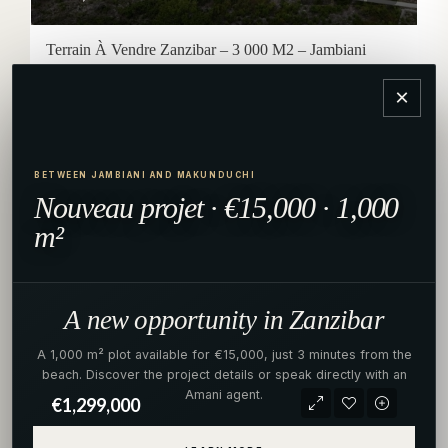
Terrain À Vendre Zanzibar – 3 000 M2 – Jambiani
Jambiani, Kusini, Unguja Kusini, Zanzibar زنجبار, 72107, Tanzania
×
TERRAIN
FRONT DE MER
BETWEEN JAMBIANI AND MAKUNDUCHI
Nouveau projet · €15,000 · 1,000
m²
A new opportunity in Zanzibar
A 1,000 m² plot available for €15,000, just 3 minutes from the
beach. Discover the project details or speak directly with an
Amani agent.
€1,299,000