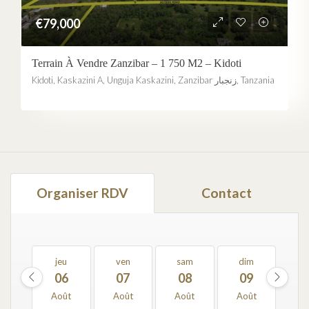
€79,000
Terrain À Vendre Zanzibar – 1 750 M2 – Kidoti
Kidoti, Kaskazini A, Unguja Kaskazini, Zanzibar زنجبار, Tanzania
Organiser RDV
Contact
jeu
ven
sam
dim
l
06
07
08
09
1
Août
Août
Août
Août
Ao