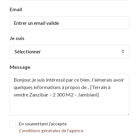
Email
Je suis
Sélectionner
Message
×
BETWEEN JAMBIANI AND MAKUNDUCHI
En soumettant j'accepte
Nouveau projet · €15,000 · 1,000
Conditions générales de l'agence