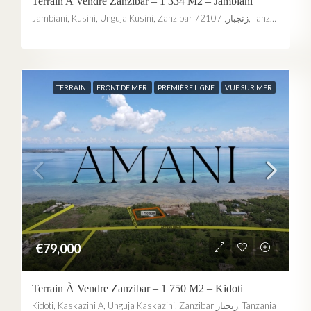
Terrain A Vendre Zanzibar – 1 334 M2 – Jambiani
Jambiani, Kusini, Unguja Kusini, Zanzibar زنجبار, 72107, Tanzania
TERRAIN
FRONT DE MER
PREMIÈRE LIGNE
VUE SUR MER
€79,000
Terrain À Vendre Zanzibar – 1 750 M2 – Kidoti
Kidoti, Kaskazini A, Unguja Kaskazini, Zanzibar زنجبار, Tanzania