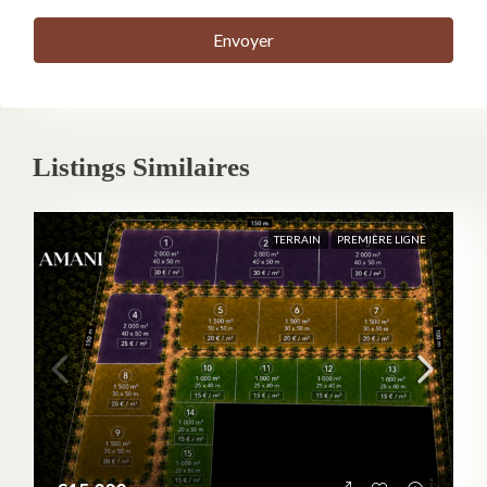
m²
Envoyer
A new opportunity in Zanzibar
A 1,000 m² plot available for €15,000, just 3 minutes from the
beach. Discover the project details or speak directly with an
Listings Similaires
Amani agent.
LEARN MORE
TERRAIN
PREMIÈRE LIGNE
SPEAK TO AN AGENT
NOT INTERESTED