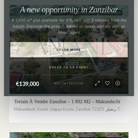
A new opportunity in Zanzibar
TERRAIN
PREMIÈRE LIGNE
VUE SUR MER
A 1,000 m² plot available for €15,000, just 3 minutes from the
beach. Discover the project details or speak directly with an
Amani agent.
LEARN MORE
SPEAK TO AN AGENT
€139,000
NOT INTERESTED
Terrain À Vendre Zanzibar – 1 892 M2 – Makunduchi
Makunduchi, Kusini, Unguja Kusini, Zanzibar زنجبار, 72103, Tanzania