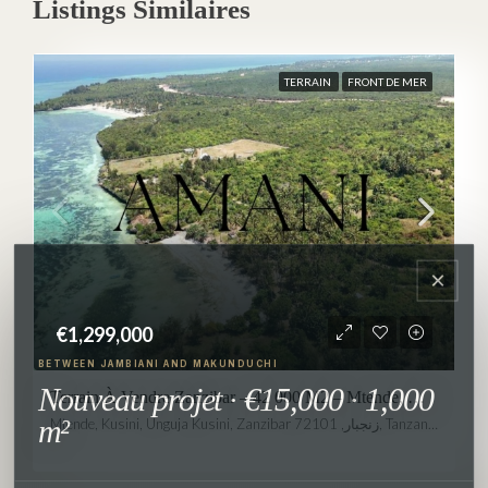
Listings Similaires
TERRAIN
FRONT DE MER
×
€1,299,000
BETWEEN JAMBIANI AND MAKUNDUCHI
Nouveau projet · €15,000 · 1,000
Terrain À Vendre Zanzibar – 42 000 M2 – Mtende, Makunduchi
m²
Mtende, Kusini, Unguja Kusini, Zanzibar زنجبار, 72101, Tanzania