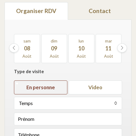
Organiser RDV
Contact
sam
dim
lun
mar
m
08
09
10
11
1
Août
Août
Août
Août
Ao
Type de visite
En personne
Video
Temps