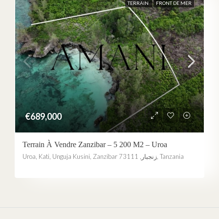
TERRAIN
FRONT DE MER
€689,000
Terrain À Vendre Zanzibar – 5 200 M2 – Uroa
Uroa, Kati, Unguja Kusini, Zanzibar زنجبار, 73111, Tanzania