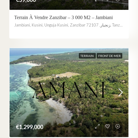
m²
Terrain À Vendre Zanzibar – 3 000 M2 – Jambiani
Jambiani, Kusini, Unguja Kusini, Zanzibar زنجبار, 72107, Tanzania
A new opportunity in Zanzibar
A 1,000 m² plot available for €15,000, just 3 minutes from the
beach. Discover the project details or speak directly with an
Amani agent.
TERRAIN
FRONT DE MER
LEARN MORE
SPEAK TO AN AGENT
NOT INTERESTED
€1,299,000