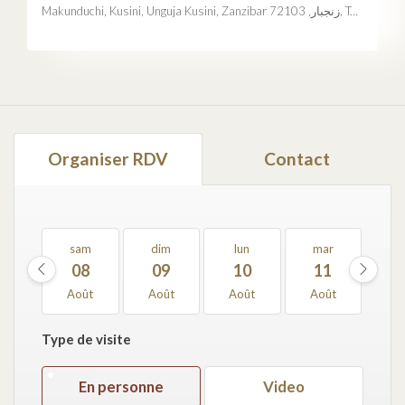
Makunduchi, Kusini, Unguja Kusini, Zanzibar زنجبار, 72103, Tanzania
Organiser RDV
Contact
sam
dim
lun
mar
m
08
09
10
11
1
Août
Août
Août
Août
Ao
Type de visite
En personne
Video