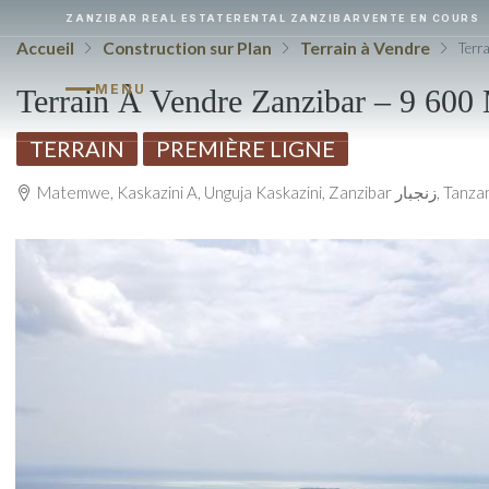
ZANZIBAR REAL ESTATE
RENTAL ZANZIBAR
VENTE EN COURS
Accueil
Construction sur Plan
Terrain à Vendre
Terr
MENU
Terrain À Vendre Zanzibar – 9 60
TERRAIN
PREMIÈRE LIGNE
Matemwe, Kaskazini A, Unguja Kaskazini, Zanzibar 