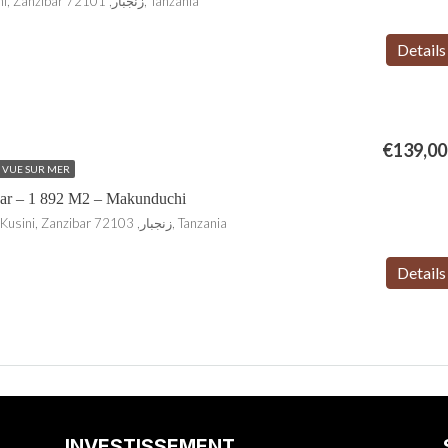
Mtende, Kusini, Unguja Kusini, Zanzibar زنجبار, 72101, Tanzania
Details
€139,00
VUE SUR MER
bar – 1 892 M2 – Makunduchi
Makunduchi, Kusini, Unguja Kusini, Zanzibar زنجبار, 72103, Tanzania
Details
INVESTISSEMENT