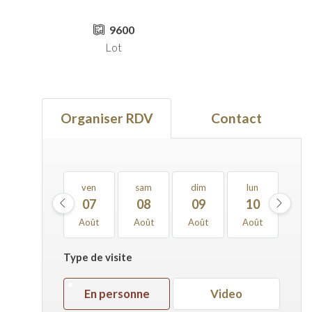
9600
Lot
Organiser RDV
Contact
ven
sam
dim
lun
ma
07
08
09
10
1
Août
Août
Août
Août
Ao
Type de visite
En personne
Video