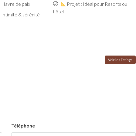
: Havre de paix
Projet : Idéal pour Resorts ou
hôtel
: Intimité & sérénité
Voir les listings
×
BETWEEN JAMBIANI AND MAKUNDUCHI
Nouveau projet · €15,000 ·
1,000 m²
Téléphone