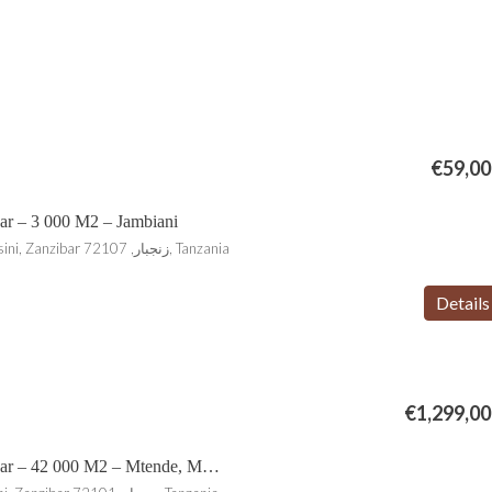
€59,00
ar – 3 000 M2 – Jambiani
Jambiani, Kusini, Unguja Kusini, Zanzibar زنجبار, 72107, Tanzania
Details
€1,299,00
Terrain À Vendre Zanzibar – 42 000 M2 – Mtende, Makunduchi