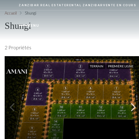
ZANZIBAR REAL ESTATE
RENTAL ZANZIBAR
VENTE EN COURS
Accueil
Shungi
Shungi
MENU
2 Propriétés
TERRAIN
PREMIÈRE LIGNE